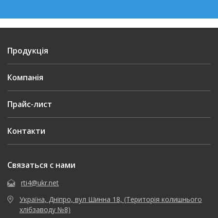
Продукція
Компанія
Прайс-лист
Контакти
Связаться с нами
rti4@ukr.net
Україна, Дніпро, вул Шинна 18, (Територія колишнього
хлібзаводу №8)