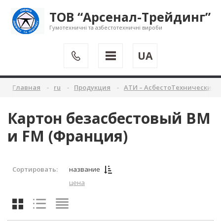
ТОВ “Арсенал-Трейдинг”
Гумотехничні та азбестотехничні вироби
UA
Главная
ru
Продукция
АТИ – АсбестоТехнические 
Картон безасбестовый ВМ
и FM (Франция)
Сортировать:
название
цена