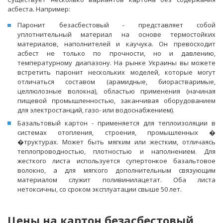
асбеста. Например:
Паронит безасбестовый - представляет собой
уплотнительный материал на основе термостойких
материалов, наполнителей и каучука. Он превосходит
асбест не только по прочности, но и давлению,
температурному диапазону. На рынке Украины вы можете
встретить паронит нескольких моделей, которые могут
отличаться составом (арамидные, биорастваримые,
целлюлозные волокна), областью применения (начиная
пищевой промышленностью, заканчивая оборудованием
для электростанций, газо- или водоснабжением).
Базальтовый картон - применяется для теплоизоляции в
системах отопления, строения, промышленных �
�труктурах. Может быть мягким или жестким, отличаясь
теплопроводностью, плотностью и наполнением. Для
жесткого листа используется супертонкое базальтовое
волокно, а для мягкого дополнительным связующим
материалом служит поливинилацетат. Оба листа
нетоксичны, со сроком эксплуатации свыше 50 лет.
Цены на картон безасбестовый