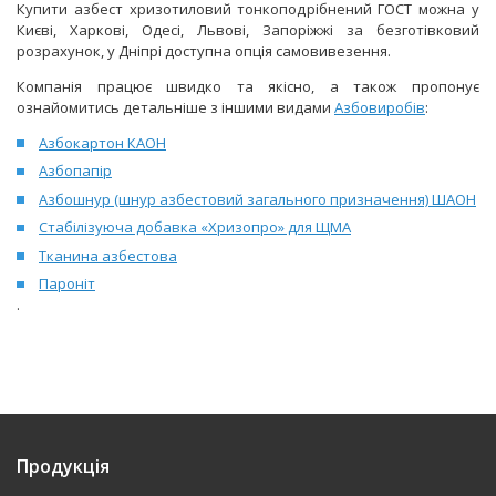
Купити азбест хризотиловий тонкоподрібнений ГОСТ можна у
Києві, Харкові, Одесі, Львові, Запоріжжі за безготівковий
розрахунок, у Дніпрі доступна опція самовивезення.
Компанія працює швидко та якісно, а також пропонує
ознайомитись детальніше з іншими видами
Азбовиробів
:
Азбокартон КАОН
Азбопапір
Азбошнур (шнур азбестовий загального призначення) ШАОН
Стабілізуюча добавка «Хризопро» для ЩМА
Тканина азбестова
Пароніт
.
Продукція