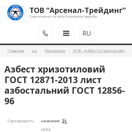
ТОВ “Арсенал-Трейдинг”
Гумотехничні та азбестотехничні вироби
RU
Главная
ua
Продукція
АТВ – АзбестоТехнічні Вироб
Азбест хризотиловий
ГОСТ 12871-2013 лист
азбостальний ГОСТ 12856-
96
Сортировать:
название
цена