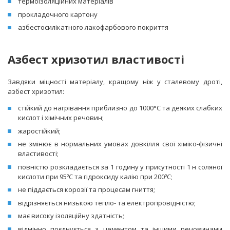
термоізоляційних матеріалів
прокладочного картону
азбестосилікатного лакофарбового покриття
Азбест хризотил властивості
Завдяки міцності матеріалу, кращому ніж у сталевому дроті,
азбест хризотил:
стійкий до нагрівання приблизно до 1000°C та деяких слабких
кислот і хімічних речовин;
жаростійкий;
не змінює в нормальних умовах довкілля свої хіміко-фізичні
властивості;
повністю розкладається за 1 годину у присутності 1 н соляної
кислоти при 95ºC та гідроксиду калію при 200ºC;
не піддається корозії та процесам гниття;
відрізняється низькою тепло- та електропровідністю;
має високу ізоляційну здатність;
відмінно поєднується з цементом та іншими речовинами