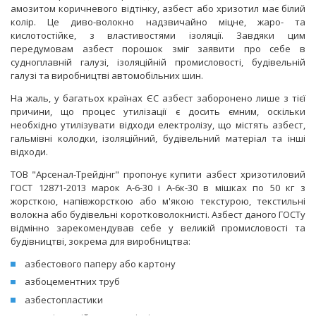
амозитом коричневого відтінку, азбест або хризотил має білий
колір. Це диво-волокно надзвичайно міцне, жаро- та
кислотостійке, з властивостями ізоляції. Завдяки цим
передумовам азбест порошок зміг заявити про себе в
судноплавній галузі, ізоляційній промисловості, будівельній
галузі та виробництві автомобільних шин.
На жаль, у багатьох країнах ЄС азбест заборонено лише з тієї
причини, що процес утилізації є досить ємним, оскільки
необхідно утилізувати відходи електролізу, що містять азбест,
гальмівні колодки, ізоляційний, будівельний матеріал та інші
відходи.
ТОВ "Арсенал-Трейдінг" пропонує купити азбест хризотиловий
ГОСТ 12871-2013 марок А-6-30 і А-6к-30 в мішках по 50 кг з
жорсткою, напівжорсткою або м'якою текстурою, текстильні
волокна або будівельні коротковолокнисті. Азбест даного ГОСТу
відмінно зарекомендував себе у великій промисловості та
будівництві, зокрема для виробництва:
азбестового паперу або картону
азбоцементних труб
азбестопластики