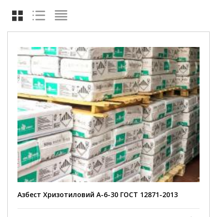
Міцність на розрив понад 3000 Мпа
3
Щільність від 2,4 до 2,6 г/см
Температура плавлення від 1450 до 1500 °C
Коефіцієнт тертя 0,8 одиниць
Лужностійкість від 9,1 до 10,3 pH
2
Питома поверхня 20 м
/г
Азбест Хризотиловий А-6-30 ГОСТ 12871-2013