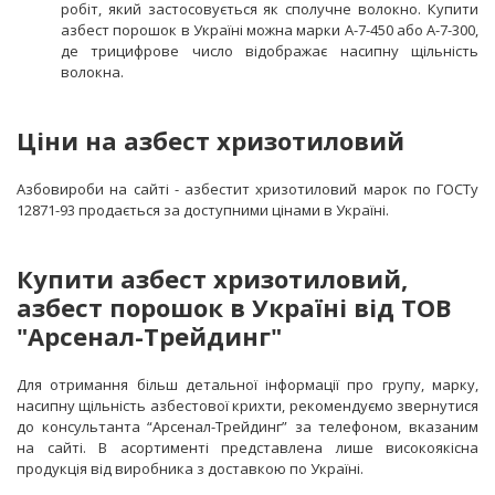
робіт, який застосовується як сполучне волокно. Купити
азбест порошок в Україні можна марки А-7-450 або А-7-300,
де трицифрове число відображає насипну щільність
волокна.
Ціни на азбест хризотиловий
Азбовироби на сайті - азбестит хризотиловий марок по ГОСТу
12871-93 продається за доступними цінами в Україні.
Купити азбест хризотиловий,
азбест порошок в Україні від ТОВ
"Арсенал-Трейдинг"
Для отримання більш детальної інформації про групу, марку,
насипну щільність азбестової крихти, рекомендуємо звернутися
до консультанта “Арсенал-Трейдинг” за телефоном, вказаним
на сайті. В асортименті представлена лише високоякісна
продукція від виробника з доставкою по Україні.