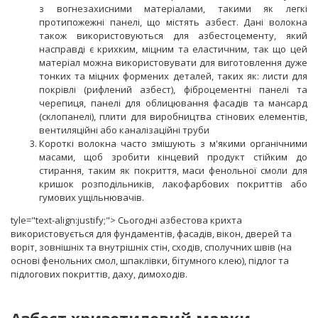
з вогнезахисними матеріалами, такими як легкі
протипожежні панелі, що містять азбест. Дані волокна
також використовуються для азбестоцементу, який
насправді є крихким, міцним та еластичним, так що цей
матеріал можна використовувати для виготовлення дуже
тонких та міцних формених деталей, таких як: листи для
покрівлі (рифлений азбест), фіброцементні панелі та
черепиця, панелі для облицювання фасадів та мансард
(склопанелі), плити для виробництва стінових елементів,
вентиляційні або каналізаційні труби
Короткі волокна часто змішують з м'якими органічними
масами, щоб зробити кінцевий продукт стійким до
стирання, таким як покриття, маси фенольної смоли для
кришок розподільників, лакофарбових покриттів або
гумових ущільнювачів.
tyle="text-align:justify;"> Сьогодні азбестова крихта
використовується для фундаментів, фасадів, вікон, дверей та
воріт, зовнішніх та внутрішніх стін, сходів, сполучних швів (на
основі фенольних смол, шпаклівки, бітумного клею), підлог та
підлогових покриттів, даху, димоходів.
Азбест хризотиловий марки