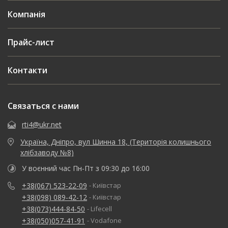
Компанія
Прайс-лист
Контакти
Связаться с нами
rti4@ukr.net
Україна, Дніпро, вул Шинна 18, (Територія колишнього
хлібзаводу №8)
У воєнний час Пн-Пт з 09:30 до 16:00
+38(067) 523-22-09
- Київстар
+38(098) 089-42-12
- Київстар
+38(073)444-84-50
- Lifecell
+38(050)057-41-91
- Vodafone