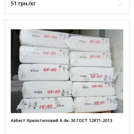
51 грн./кг
Міцність на розрив понад 3000 Мпа
3
Щільність від 2,4 до 2,6 г/см
Температура плавлення від 1450 до 1500 °C
Коефіцієнт тертя 0,8 одиниць
Лужностійкість від 9,1 до 10,3 pH
2
Питома поверхня 20 м
/г
Азбест Хризотиловий А-6к-30 ГОСТ 12871-2013