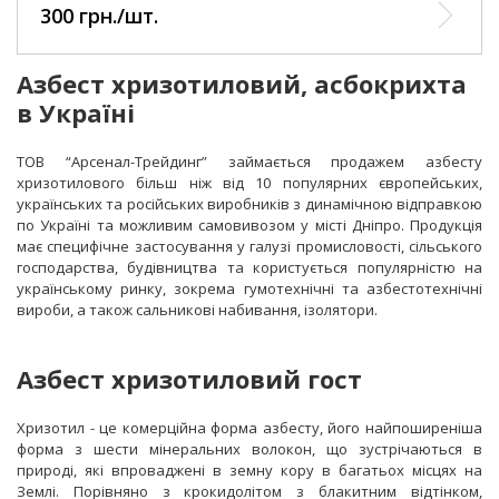
300 грн./шт.
Азбест хризотиловий, асбокрихта
в Україні
ТОВ “Арсенал-Трейдинг” займається продажем азбесту
хризотилового більш ніж від 10 популярних європейських,
українських та російських виробників з динамічною відправкою
по Україні та можливим самовивозом у місті Дніпро. Продукція
має специфічне застосування у галузі промисловості, сільського
господарства, будівництва та користується популярністю на
українському ринку, зокрема гумотехнічні та азбестотехнічні
вироби, а також сальникові набивання, ізолятори.
Азбест хризотиловий гост
Хризотил - це комерційна форма азбесту, його найпоширеніша
форма з шести мінеральних волокон, що зустрічаються в
природі, які впроваджені в земну кору в багатьох місцях на
Землі. Порівняно з крокидолітом з блакитним відтінком,