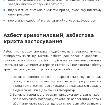
завдяки високій сполучній здатності;
відрізняється високою гнучкістю при одночасному високому
опорі розриву;
порівняно недорогий матеріал, який легко видобувається.
Азбест хризотиловий, азбестова
крихта застосування
Азбест як породу спочатку подрібнюють у великих млинах,
вибирають жили, що містять азбест, далі волокна дроблять і
просіюють на різних стадіях і поділяють за класами довжини.
Отримані таким чином матеріали є готовими волокнами азбесту
хризотилового, яким потрібна подальша обробка.
Волокна довгого зразка – відрізняються гнучкістю для
пряжі, з яких потім виходить сплести мотузку. Раніше з
тканин виготовляли одяг, ковдри та подушки для захисту
людей та машин від високих температур.
Волокна середнього розміру використовуються в якості
вогнезахисного матеріалу, такого як азбестовий картон,
або напилюють (азбест, що розпилюється), або змішують