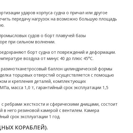
ртизации ударов корпуса судна о причал или другое
печить передачу нагрузок на возможно большую площадь
ю.
промысловых судов о борт плавучей базы
оре при сильном волнении.
редохраняют борт судна от повреждений и деформации.
емпературе воздуха от минус 40 до плюс 45°C.
й разинотканетросовый баллон цилиндрической формы
аделка торцовых отверс­тий осуществляется с помощью
хом и крепления деталей, комплектующих
Па, масса 1,0 т, гарантийный срок эксплуатации 1,5
 с ребрами жесткости и сферическими днищами, состоит
 в него резиновой камерой с вентилем. Камера
йный срок эксплуатации 1 год.
НЫХ КОРАБЛЕЙ).