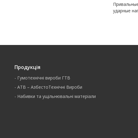
Привальные
ударные наг
Продукція
-
Гумотехнічні вироби ГТВ
-
АТВ – АзбестоТехнічні Вироби
-
Набивки та ущільнювальні матеріали