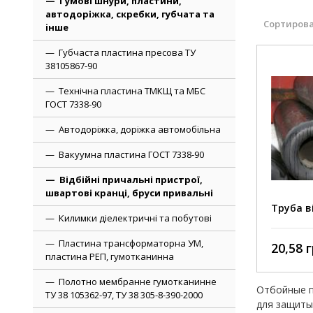
Гумові шнури, пластини,
автодоріжка, скребки, губчата та
Сортирова
інше
Губчаста пластина пресова ТУ
38105867-90
Технічна пластина ТМКЩ та МБС
ГОСТ 7338-90
Автодоріжка, доріжка автомобільна
Вакуумна пластина ГОСТ 7338-90
Відбійні причальні пристрої,
швартові кранці, бруси привальні
Труба в
Килимки діелектричні та побутові
Пластина трансформаторна УМ,
20,58 г
пластина РЕП, гумотканинна
Полотно мембранне гумотканинне
Отбойные п
ТУ 38 105362-97, ТУ 38 305-8-390-2000
для защиты