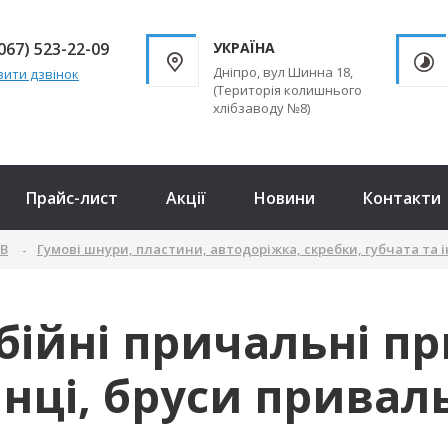
067) 523-22-09
УКРАЇНА
Дніпро, вул Шинна 18,
ити дзвінок
(Територія колишнього
хлібзаводу №8)
Прайс-лист
Акції
Новини
Контакти
ТВ
Гумові шнури, пластини, автодоріжка, скребки, губчата та 
бійні причальні пр
нці, бруси привал