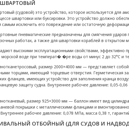
 ШВАРТОВЫЙ
ртовый (судовой) это устройство, которое используется для амо
оцессе швартовки или буксировки. Это устройство должно обес
м самым исключить его повреждение или остаточную деформаци
ртовные пневматические предназначены для смягчения уда­ров 
узочных работах, а также для швартовки кораблей в открытом м
адают высокими эксплуатационными свойствами, эффективно п
 морской воде при температ�
�ре воды от минус 2 до 32°C и т
инотканетросовый, размер 2000×4000 мм — представляет собо
нными тор­цами, имеющий торцевые отверстия. Герметическая з
ких фланцев, имеющих устройство для заполнения кранца возду
нцевую защиту судна. Внутреннее рабочее давление: 0,05-0,06 М
инотканевый, размер 925×3000 мм — баллон имеет вид цилиндра
каневой покрышки с металлическими фланцами и вмонтированной
Внутреннее рабочее давление: 0,078 МПа, масса 0,38 т, гаранти
РИВАЛЬНЫЙ ОТБОЙНЫЙ (ДЛЯ СУДОВ И НАДВОД