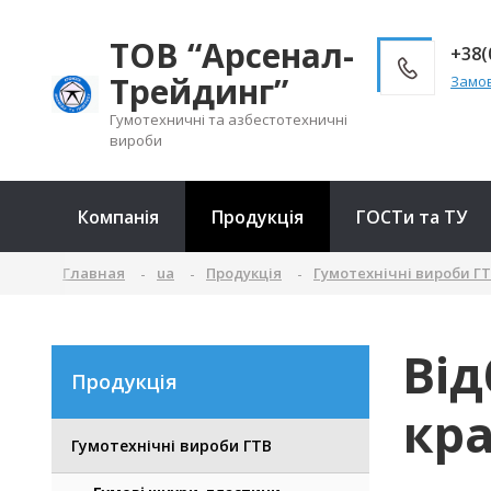
ТОВ “Арсенал-
+38(
Трейдинг”
Замов
Гумотехничні та азбестотехничні
вироби
Компанія
Продукція
ГОСТи та ТУ
Главная
ua
Продукція
Гумотехнічні вироби Г
Від
Продукція
кра
Гумотехнічні вироби ГТВ