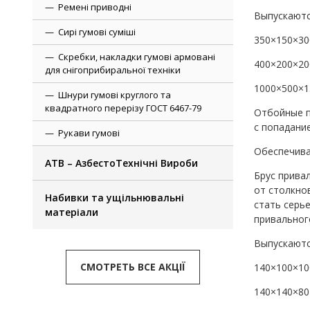
Ремені приводні
Выпускаютс
Сирі гумові суміші
350×150×30
Скребки, накладки гумові армовані
400×200×20
для снігоприбиральної техніки
1000×500×1
Шнури гумові круглого та
квадратного перерізу ГОСТ 6467-79
Отбойные п
с попадани
Рукави гумові
Обеспечива
АТВ – АзбестоТехнічні Вироби
Брус прива
от столкно
Набивки та ущільнювальні
стать серь
матеріали
привальног
Выпускаютс
СМОТРЕТЬ ВСЕ АКЦІЇ
140×100×10
140×140×80