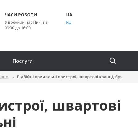
ЧАСИ РОБОТИ
UA
У воєнний час Пн-Пт з
RU
09:30 до 16:00
Послуги
інше
Відбійні причальні пристрої, швартові кранці, бруси при
истрої, швартові
ьні