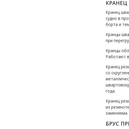
КРАНЕЦ
Кранец шва
судно в пр
борта и те
Кранцы шва
при перегр
Кранцы обл
Работают в
Кранец рез
со скругле
металличес
швартовокра
года.
Кранец рез
из резинот
заменяема. 
БРУС П