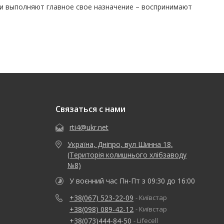
ни выполняют главное свое назначение – воспринимают
Связаться с нами
rti4@ukr.net
Україна, Дніпро, вул Шинна 18,
(Територія колишнього хлібзаводу
№8)
У воєнний час Пн-Пт з 09:30 до 16:00
+38(067) 523-22-09
- Київстар
+38(098) 089-42-12
- Київстар
+38(073)444-84-50
- Lifecell