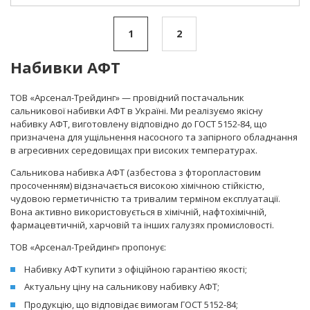
1
2
Набивки АФТ
ТОВ «Арсенал-Трейдинг» — провідний постачальник
сальникової набивки АФТ в Україні. Ми реалізуємо якісну
набивку АФТ, виготовлену відповідно до ГОСТ 5152-84, що
призначена для ущільнення насосного та запірного обладнання
в агресивних середовищах при високих температурах.
Сальникова набивка АФТ (азбестова з фторопластовим
просоченням) відзначається високою хімічною стійкістю,
чудовою герметичністю та тривалим терміном експлуатації.
Вона активно використовується в хімічній, нафтохімічній,
фармацевтичній, харчовій та інших галузях промисловості.
ТОВ «Арсенал-Трейдинг» пропонує:
Набивку АФТ купити з офіційною гарантією якості;
Актуальну ціну на сальникову набивку АФТ;
Продукцію, що відповідає вимогам ГОСТ 5152-84;