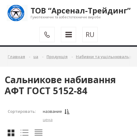
ТОВ “Арсенал-Трейдинг”
Гумотехничні та азбестотехничні вироби
RU
Главная
ua
Продукція
Набивки та ущільнювальні 
Сальникове набивання
АФТ ГОСТ 5152-84
Сортировать:
название
цена