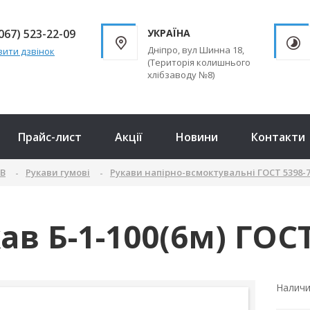
067) 523-22-09
УКРАЇНА
Дніпро, вул Шинна 18,
ити дзвінок
(Територія колишнього
хлібзаводу №8)
Прайс-лист
Акції
Новини
Контакти
ТВ
Рукави гумові
Рукави напірно-всмоктувальні ГОСТ 5398-
ав Б-1-100(6м) ГОСТ
Налич