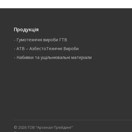
Продукція
-
Гумотехнічні вироби ГТВ
-
АТВ – АзбестоТехнічні Вироби
-
Набивки та ущільнювальні матеріали
© 2026 ТОВ “Арсенал-Трейдинг”