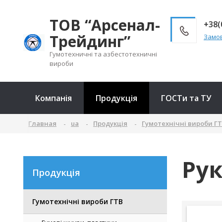
ТОВ “Арсенал-
+38(
Трейдинг”
Замов
Гумотехничні та азбестотехничні
вироби
Компанія
Продукція
ГОСТи та ТУ
Главная
ua
Продукція
Гумотехнічні вироби Г
Рук
Продукція
Гумотехнічні вироби ГТВ