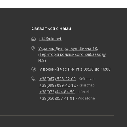
Связаться с нами
rti4@ukr.net
Україна, Дніпро, вул Шинна 18,
(Територія колишнього хлібзаводу
№8)
У воєнний час Пн-Пт з 09:30 до 16:00
+38(067) 523-22-09
- Київстар
+38(098) 089-42-12
- Київстар
+38(073)444-84-50
- Lifecell
+38(050)057-41-91
- Vodafone