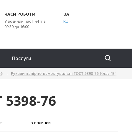
ЧАСИ РОБОТИ
UA
У воєнний час Пн-Пт з
RU
09:30 до 16:00
Послуги
76
Рукави напірно-всмоктувальні ГОСТ 5398-76: Клас "Б" (Бензи
 5398-76
ие
в наличии