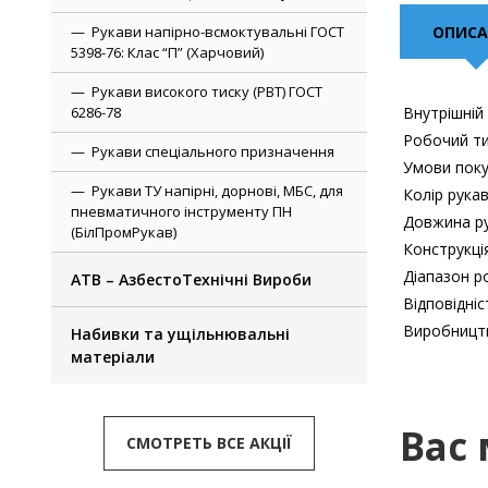
ОПИСА
Рукави напірно-всмоктувальні ГОСТ
5398-76: Клас “П” (Харчовий)
Рукави високого тиску (РВТ) ГОСТ
6286-78
Внутрішній
Робочий т
Рукави спеціального призначення
Умови пок
Рукави ТУ напірні, дорнові, МБС, для
Колір рука
пневматичного інструменту ПН
Довжина р
(БілПромРукав)
Конструкці
Діапазон р
АТВ – АзбестоТехнічні Вироби
Відповідні
Виробницт
Набивки та ущільнювальні
матеріали
Вас
СМОТРЕТЬ ВСЕ АКЦІЇ