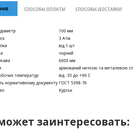
НИЕ
СПОСОБЫ ОПЛАТЫ
СПОСОБЫ ДОСТАВКИ
 діаметр
100 мм
иск
3 Атм
упки
від 1 шт
ва
чорний
укава
6000 мм
я
армований ниткою та металевою с
обочих температур
від -35 до +90 С
сть нормативному документу
ГОСТ 5398-76
во
Курськ
 может заинтересовать: